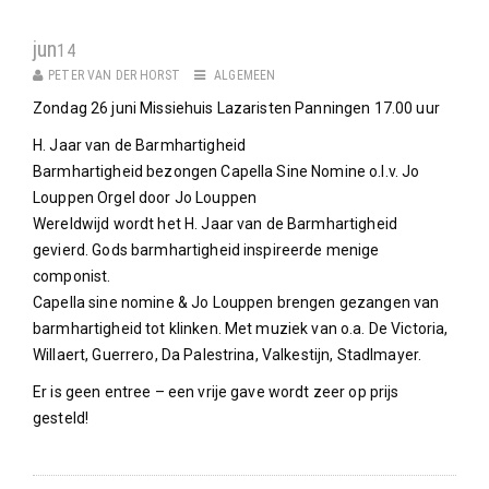
jun
14
PETER VAN DER HORST
ALGEMEEN
Zondag 26 juni Missiehuis Lazaristen Panningen 17.00 uur
H. Jaar van de Barmhartigheid
Barmhartigheid bezongen Capella Sine Nomine o.l.v. Jo
Louppen Orgel door Jo Louppen
Wereldwijd wordt het H. Jaar van de Barmhartigheid
gevierd. Gods barmhartigheid inspireerde menige
componist.
Capella sine nomine & Jo Louppen brengen gezangen van
barmhartigheid tot klinken. Met muziek van o.a. De Victoria,
Willaert, Guerrero, Da Palestrina, Valkestijn, Stadlmayer.
Er is geen entree – een vrije gave wordt zeer op prijs
gesteld!