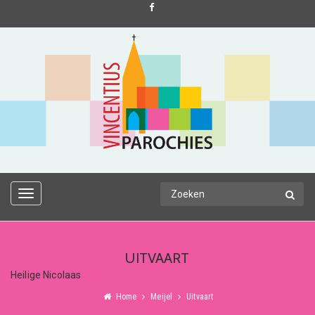
TOGGLE
NAVIGATION
UITVAART
Heilige Nicolaas
Home
Meijel
Uitvaart