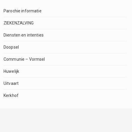
Parochie informatie
ZIEKENZALVING
Diensten en intenties
Doopsel
Communie – Vormsel
Huwelijk
Uitvaart
Kerkhof
Schools CCDP 300-101 Assay Gudie. Typically the
300-101
dumps
300-101 Ture Assay Ideas Can be quite Tight, That may