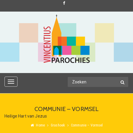
TOGGLE
NAVIGATION
COMMUNIE – VORMSEL
Heilige Hart van Jezus
Home
Grashoek
Communie – Vormsel