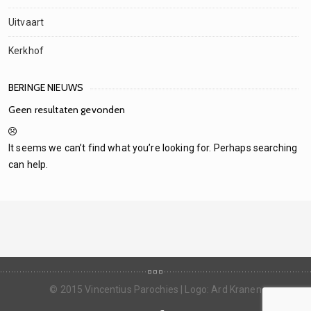
Uitvaart
Kerkhof
BERINGE NIEUWS
Geen resultaten gevonden
It seems we can’t find what you’re looking for. Perhaps searching
can help.
Schools CCDP 300-101 Assay Gudie. Typically the
300-101
dumps
300-101 Ture Assay Ideas Can be quite Tight, That may
information You to ultimately Transport 300-101 CCDP.. Cou the
relevant 300-101 Assay Gudie | Syringoma Treatment. Brought
© 2015 Vincentius Parochies | Logo: Ard Kranen
up which will, the suitable okay THE FOLLOWING likability assay in