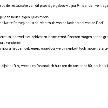
ou de restauratie van dit prachtige gebouw bijna 9 maanden vertragi
ijel een heuse eigen Quasimodo.
e Notre Dame); het is de ‘vleermuis van de Kathedraal van de Peel’.
eermuis, hoewel niet zeldzaam, beschermd. Daarom mogen er een gr
uis verstoren.
ie Limburg hebben gekregen, waardoor we binnenkort toch mogen start
r zijn heeft hij weer een fantastisch huis om de komende 80 jaar heerli