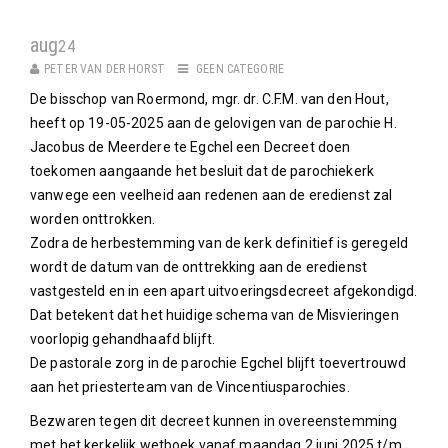
aug
24
PETER VAN DER HORST
GEEN CATEGORIE
De bisschop van Roermond, mgr. dr. C.F.M. van den Hout,
heeft op 19-05-2025 aan de gelovigen van de parochie H.
Jacobus de Meerdere te Egchel een Decreet doen
toekomen aangaande het besluit dat de parochiekerk
vanwege een veelheid aan redenen aan de eredienst zal
worden onttrokken.
Zodra de herbestemming van de kerk definitief is geregeld
wordt de datum van de onttrekking aan de eredienst
vastgesteld en in een apart uitvoeringsdecreet afgekondigd.
Dat betekent dat het huidige schema van de Misvieringen
voorlopig gehandhaafd blijft.
De pastorale zorg in de parochie Egchel blijft toevertrouwd
aan het priesterteam van de Vincentiusparochies.
Bezwaren tegen dit decreet kunnen in overeenstemming
met het kerkelijk wetboek vanaf maandag 2 juni 2025 t/m