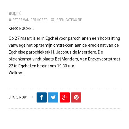
aug
16
PETER VAN DER HORST
GEEN CATEGORIE
KERK EGCHEL
Op 27 maart is er in Egchel voor parochianen een hoorzitting
vanwege het op termijn onttrekken aan de eredienst van de
Egchelse parochiekerk H. Jacobus de Meerdere. De
bijeenkomst vindt plaats Bej Manders, Van Enckevoortstraat
22 in Egchel en begint om 19.30 uur.
Welkom!
SHARE NOW