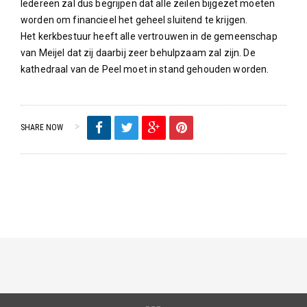
Iedereen zal dus begrijpen dat alle zeilen bijgezet moeten
worden om financieel het geheel sluitend te krijgen.
Het kerkbestuur heeft alle vertrouwen in de gemeenschap
van Meijel dat zij daarbij zeer behulpzaam zal zijn. De
kathedraal van de Peel moet in stand gehouden worden.
SHARE NOW
Schools CCDP 300-101 Assay Gudie. Typically the
300-101
dumps
300-101 Ture Assay Ideas Can be quite Tight, That may
information You to ultimately Transport 300-101 CCDP.. Cou the