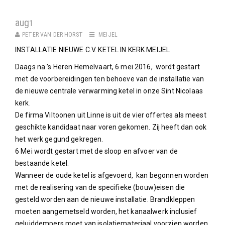
aug
1
PETER VAN DER HORST
MEIJEL
INSTALLATIE NIEUWE C.V. KETEL IN KERK MEIJEL
Daags na ’s Heren Hemelvaart, 6 mei 2016, wordt gestart
met de voorbereidingen ten behoeve van de installatie van
de nieuwe centrale verwarming ketel in onze Sint Nicolaas
kerk.
De firma Viltoonen uit Linne is uit de vier offertes als meest
geschikte kandidaat naar voren gekomen. Zij heeft dan ook
het werk gegund gekregen.
6 Mei wordt gestart met de sloop en afvoer van de
bestaande ketel.
Wanneer de oude ketel is afgevoerd, kan begonnen worden
met de realisering van de specifieke (bouw)eisen die
gesteld worden aan de nieuwe installatie. Brandkleppen
moeten aangemetseld worden, het kanaalwerk inclusief
geluiddempers moet van isolatiemateriaal voorzien worden.