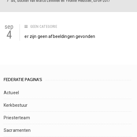
Sis, dochter van Marco Lemmen en Yvonne Heussen, 03-09-2017
sep
GEEN CATEGORIE
4
er zijn geen afbeeldingen gevonden
FEDERATIE PAGINA’S
Actueel
Kerkbestuur
Priesterteam
Sacramenten