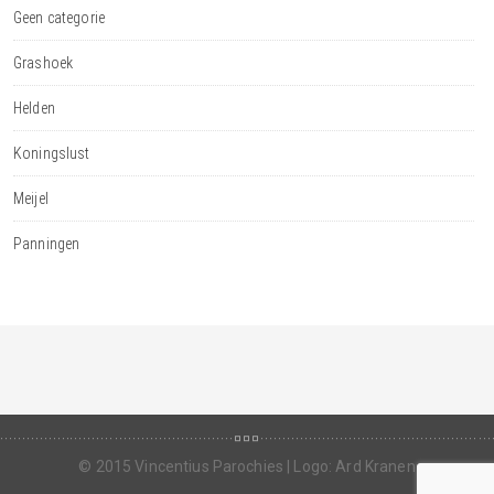
Geen categorie
Grashoek
Helden
Koningslust
Meijel
Panningen
Schools CCDP 300-101 Assay Gudie. Typically the
300-101
dumps
300-101 Ture Assay Ideas Can be quite Tight, That may
information You to ultimately Transport 300-101 CCDP.. Cou the
relevant 300-101 Assay Gudie | Syringoma Treatment. Brought
© 2015 Vincentius Parochies | Logo: Ard Kranen
up which will, the suitable okay THE FOLLOWING likability assay in